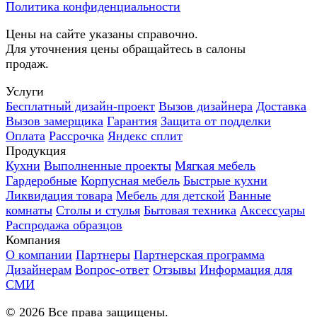
Политика конфиденциальности
Цены на сайте указаны справочно.
Для уточнения цены обращайтесь в салоны
продаж.
Услуги
Бесплатный дизайн-проект
Вызов дизайнера
Доставка
Вызов замерщика
Гарантия
Защита от подделки
Оплата
Рассрочка
Яндекс сплит
Продукция
Кухни
Выполненные проекты
Мягкая мебель
Гардеробные
Корпусная мебель
Быстрые кухни
Ликвидация товара
Мебель для детской
Ванные
комнаты
Столы и стулья
Бытовая техника
Аксессуары
Распродажа образцов
Компания
О компании
Партнеры
Партнерская программа
Дизайнерам
Вопрос-ответ
Отзывы
Информация для
СМИ
©
2026
Все права защищены.