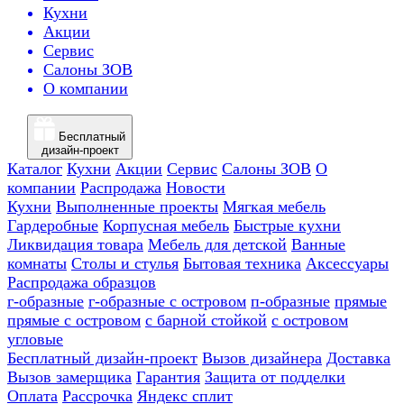
Кухни
Акции
Сервис
Салоны ЗОВ
О компании
Бесплатный
дизайн-проект
Каталог
Кухни
Акции
Сервис
Салоны ЗОВ
О
компании
Распродажа
Новости
Кухни
Выполненные проекты
Мягкая мебель
Гардеробные
Корпусная мебель
Быстрые кухни
Ликвидация товара
Мебель для детской
Ванные
комнаты
Столы и стулья
Бытовая техника
Аксессуары
Распродажа образцов
г-образные
г-образные с островом
п-образные
прямые
прямые с островом
с барной стойкой
с островом
угловые
Бесплатный дизайн-проект
Вызов дизайнера
Доставка
Вызов замерщика
Гарантия
Защита от подделки
Оплата
Рассрочка
Яндекс сплит