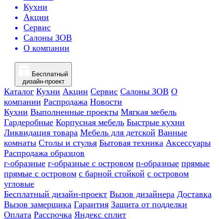
Кухни
Акции
Сервис
Салоны ЗОВ
О компании
Бесплатный
дизайн-проект
Каталог
Кухни
Акции
Сервис
Салоны ЗОВ
О
компании
Распродажа
Новости
Кухни
Выполненные проекты
Мягкая мебель
Гардеробные
Корпусная мебель
Быстрые кухни
Ликвидация товара
Мебель для детской
Ванные
комнаты
Столы и стулья
Бытовая техника
Аксессуары
Распродажа образцов
г-образные
г-образные с островом
п-образные
прямые
прямые с островом
с барной стойкой
с островом
угловые
Бесплатный дизайн-проект
Вызов дизайнера
Доставка
Вызов замерщика
Гарантия
Защита от подделки
Оплата
Рассрочка
Яндекс сплит