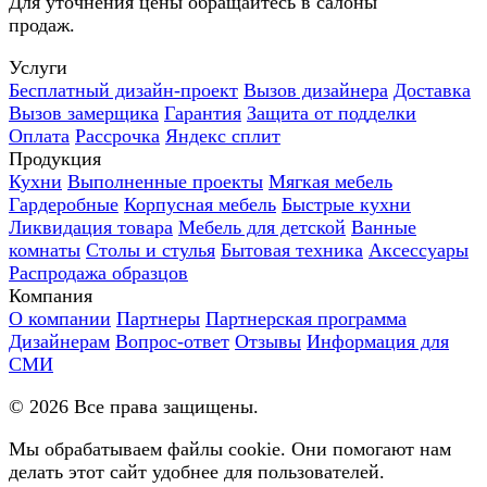
Для уточнения цены обращайтесь в салоны
продаж.
Услуги
Бесплатный дизайн-проект
Вызов дизайнера
Доставка
Вызов замерщика
Гарантия
Защита от подделки
Оплата
Рассрочка
Яндекс сплит
Продукция
Кухни
Выполненные проекты
Мягкая мебель
Гардеробные
Корпусная мебель
Быстрые кухни
Ликвидация товара
Мебель для детской
Ванные
комнаты
Столы и стулья
Бытовая техника
Аксессуары
Распродажа образцов
Компания
О компании
Партнеры
Партнерская программа
Дизайнерам
Вопрос-ответ
Отзывы
Информация для
СМИ
©
2026
Все права защищены.
Мы обрабатываем файлы cookie. Они помогают нам
делать этот сайт удобнее для пользователей.