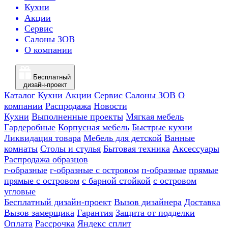
Кухни
Акции
Сервис
Салоны ЗОВ
О компании
Бесплатный
дизайн-проект
Каталог
Кухни
Акции
Сервис
Салоны ЗОВ
О
компании
Распродажа
Новости
Кухни
Выполненные проекты
Мягкая мебель
Гардеробные
Корпусная мебель
Быстрые кухни
Ликвидация товара
Мебель для детской
Ванные
комнаты
Столы и стулья
Бытовая техника
Аксессуары
Распродажа образцов
г-образные
г-образные с островом
п-образные
прямые
прямые с островом
с барной стойкой
с островом
угловые
Бесплатный дизайн-проект
Вызов дизайнера
Доставка
Вызов замерщика
Гарантия
Защита от подделки
Оплата
Рассрочка
Яндекс сплит