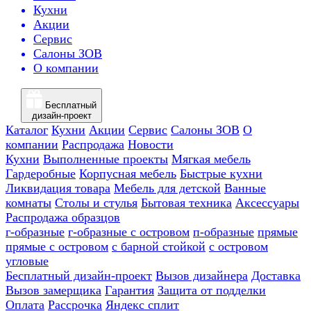
Кухни
Акции
Сервис
Салоны ЗОВ
О компании
Бесплатный
дизайн-проект
Каталог
Кухни
Акции
Сервис
Салоны ЗОВ
О
компании
Распродажа
Новости
Кухни
Выполненные проекты
Мягкая мебель
Гардеробные
Корпусная мебель
Быстрые кухни
Ликвидация товара
Мебель для детской
Ванные
комнаты
Столы и стулья
Бытовая техника
Аксессуары
Распродажа образцов
г-образные
г-образные с островом
п-образные
прямые
прямые с островом
с барной стойкой
с островом
угловые
Бесплатный дизайн-проект
Вызов дизайнера
Доставка
Вызов замерщика
Гарантия
Защита от подделки
Оплата
Рассрочка
Яндекс сплит