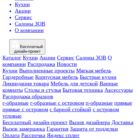
Кухни
Акции
Сервис
Салоны ЗОВ
О компании
Бесплатный
дизайн-проект
Каталог
Кухни
Акции
Сервис
Салоны ЗОВ
О
компании
Распродажа
Новости
Кухни
Выполненные проекты
Мягкая мебель
Гардеробные
Корпусная мебель
Быстрые кухни
Ликвидация товара
Мебель для детской
Ванные
комнаты
Столы и стулья
Бытовая техника
Аксессуары
Распродажа образцов
г-образные
г-образные с островом
п-образные
прямые
прямые с островом
с барной стойкой
с островом
угловые
Бесплатный дизайн-проект
Вызов дизайнера
Доставка
Вызов замерщика
Гарантия
Защита от подделки
Оплата
Рассрочка
Яндекс сплит