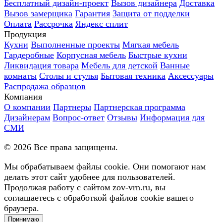
Бесплатный дизайн-проект
Вызов дизайнера
Доставка
Вызов замерщика
Гарантия
Защита от подделки
Оплата
Рассрочка
Яндекс сплит
Продукция
Кухни
Выполненные проекты
Мягкая мебель
Гардеробные
Корпусная мебель
Быстрые кухни
Ликвидация товара
Мебель для детской
Ванные
комнаты
Столы и стулья
Бытовая техника
Аксессуары
Распродажа образцов
Компания
О компании
Партнеры
Партнерская программа
Дизайнерам
Вопрос-ответ
Отзывы
Информация для
СМИ
©
2026
Все права защищены.
Мы обрабатываем файлы cookie. Они помогают нам
делать этот сайт удобнее для пользователей.
Продолжая работу с сайтом zov-vrn.ru, вы
соглашаетесь с обработкой файлов cookie вашего
браузера.
Принимаю