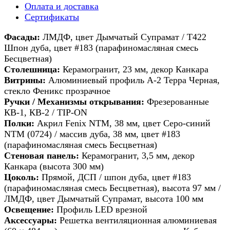
Оплата и доставка
Сертификаты
Фасады:
ЛМДФ, цвет Дымчатый Супрамат / Т422
Шпон дуба, цвет #183 (парафиномасляная смесь
Бесцветная)
Столешница:
Керамогранит, 23 мм, декор Канкара
Витрины:
Алюминиевый профиль А-2 Терра Черная,
стекло Феникс прозрачное
Ручки / М
еханизмы открывания:
Фрезерованные
КВ-1, КВ-2 / TIP-ON
Полки:
Акрил Fenix NTM, 38 мм, цвет Серо-синий
NTM (0724) / массив дуба, 38 мм, цвет #183
(парафиномасляная смесь Бесцветная)
Стеновая панель:
Керамогранит, 3,5 мм, декор
Канкара (высота 300 мм)
Цоколь:
Прямой, ДСП / шпон дуба, цвет #183
(парафиномасляная смесь Бесцветная), высота 97 мм /
ЛМДФ, цвет Дымчатый Супрамат, высота 100 мм
Освещение:
Профиль LED врезной
Ак
сессуары:
Решетка вентиляционная алюминиевая