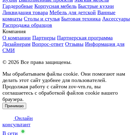
Гардеробные
Корпусная мебель
Быстрые кухни
Ликвидация товара
Мебель для детской
Ванные
комнаты
Столы и стулья
Бытовая техника
Аксессуары
Распродажа образцов
Компания
О компании
Партнеры
Партнерская программа
Дизайнерам
Вопрос-ответ
Отзывы
Информация для
СМИ
©
2026
Все права защищены.
Мы обрабатываем файлы cookie. Они помогают нам
делать этот сайт удобнее для пользователей.
Продолжая работу с сайтом zov-vrn.ru, вы
соглашаетесь с обработкой файлов cookie вашего
браузера.
Принимаю
Онлайн
консультант
В сети