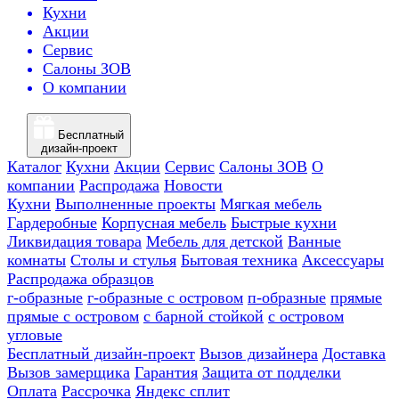
Кухни
Акции
Сервис
Салоны ЗОВ
О компании
Бесплатный
дизайн-проект
Каталог
Кухни
Акции
Сервис
Салоны ЗОВ
О
компании
Распродажа
Новости
Кухни
Выполненные проекты
Мягкая мебель
Гардеробные
Корпусная мебель
Быстрые кухни
Ликвидация товара
Мебель для детской
Ванные
комнаты
Столы и стулья
Бытовая техника
Аксессуары
Распродажа образцов
г-образные
г-образные с островом
п-образные
прямые
прямые с островом
с барной стойкой
с островом
угловые
Бесплатный дизайн-проект
Вызов дизайнера
Доставка
Вызов замерщика
Гарантия
Защита от подделки
Оплата
Рассрочка
Яндекс сплит