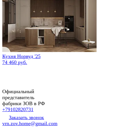
Кухня Норвуд '25
74 460 руб.
Официальный
представитель
фабрики ЗОВ в РФ
+79102820731
Заказать звонок
vrn.zov.home@gmail.com