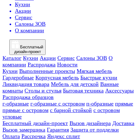
Кухни
Акции
Сервис
Салоны ЗОВ
О компании
Бесплатный
дизайн-проект
Каталог
Кухни
Акции
Сервис
Салоны ЗОВ
О
компании
Распродажа
Новости
Кухни
Выполненные проекты
Мягкая мебель
Гардеробные
Корпусная мебель
Быстрые кухни
Ликвидация товара
Мебель для детской
Ванные
комнаты
Столы и стулья
Бытовая техника
Аксессуары
Распродажа образцов
г-образные
г-образные с островом
п-образные
прямые
прямые с островом
с барной стойкой
с островом
угловые
Бесплатный дизайн-проект
Вызов дизайнера
Доставка
Вызов замерщика
Гарантия
Защита от подделки
Оплата
Рассрочка
Яндекс сплит