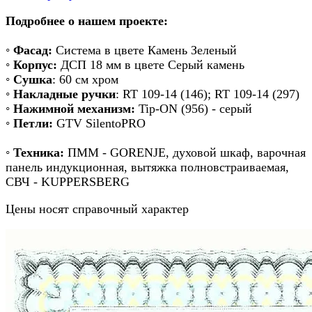
Подробнее о нашем проекте:
◦
Фасад:
Система в цвете Камень Зеленый
◦
Корпус:
ДСП 18 мм в цвете Серый камень
◦
Сушка
: 60 см хром
◦
Накладные ручки
: RT 109-14 (146); RT 109-14 (297)
◦
Нажимной механизм:
Tip-ON (956) - серый
◦
Петли:
GTV SilentoPRO
◦
Техника:
ПММ - GORENJE, духовой шкаф, варочная
панель индукционная, вытяжка полновстраиваемая,
СВЧ - KUPPERSBERG
Цены носят справочный характер