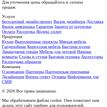
Для уточнения цены обращайтесь в салоны
продаж.
Услуги
Бесплатный дизайн-проект
Вызов дизайнера
Доставка
Вызов замерщика
Гарантия
Защита от подделки
Оплата
Рассрочка
Яндекс сплит
Продукция
Кухни
Выполненные проекты
Мягкая мебель
Гардеробные
Корпусная мебель
Быстрые кухни
Ликвидация товара
Мебель для детской
Ванные
комнаты
Столы и стулья
Бытовая техника
Аксессуары
Распродажа образцов
Компания
О компании
Партнеры
Партнерская программа
Дизайнерам
Вопрос-ответ
Отзывы
Информация для
СМИ
©
2026
Все права защищены.
Мы обрабатываем файлы cookie. Они помогают нам
делать этот сайт удобнее для пользователей.