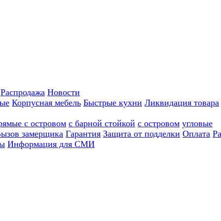
Распродажа
Новости
ные
Корпусная мебель
Быстрые кухни
Ликвидация товара
рямые с островом
с барной стойкой
с островом
угловые
ызов замерщика
Гарантия
Защита от подделки
Оплата
Р
ы
Информация для СМИ