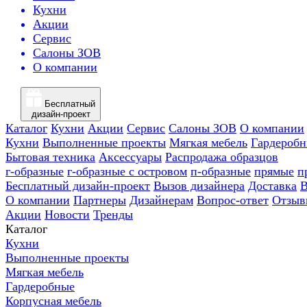
Кухни
Акции
Сервис
Салоны ЗОВ
О компании
Бесплатный
дизайн-проект
Каталог
Кухни
Акции
Сервис
Салоны ЗОВ
О компании
Кухни
Выполненные проекты
Мягкая мебель
Гардероб
Бытовая техника
Аксессуары
Распродажа образцов
г-образные
г-образные с островом
п-образные
прямые
п
Бесплатный дизайн-проект
Вызов дизайнера
Доставка
В
О компании
Партнеры
Дизайнерам
Вопрос-ответ
Отзыв
Акции
Новости
Тренды
Каталог
Кухни
Выполненные проекты
Мягкая мебель
Гардеробные
Корпусная мебель