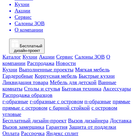
Кухни
Акции
Сервис
Салоны ЗОВ
О компании
Бесплатный
дизайн-проект
Каталог
Кухни
Акции
Сервис
Салоны ЗОВ
О
компании
Распродажа
Новости
Кухни
Выполненные проекты
Мягкая мебель
Гардеробные
Корпусная мебель
Быстрые кухни
Ликвидация товара
Мебель для детской
Ванные
комнаты
Столы и стулья
Бытовая техника
Аксессуары
Распродажа образцов
г-образные
г-образные с островом
п-образные
прямые
прямые с островом
с барной стойкой
с островом
угловые
Бесплатный дизайн-проект
Вызов дизайнера
Доставка
Вызов замерщика
Гарантия
Защита от подделки
Оплата
Рассрочка
Яндекс сплит