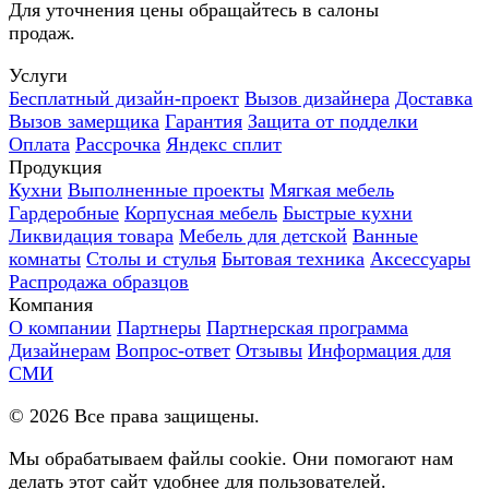
Для уточнения цены обращайтесь в салоны
продаж.
Услуги
Бесплатный дизайн-проект
Вызов дизайнера
Доставка
Вызов замерщика
Гарантия
Защита от подделки
Оплата
Рассрочка
Яндекс сплит
Продукция
Кухни
Выполненные проекты
Мягкая мебель
Гардеробные
Корпусная мебель
Быстрые кухни
Ликвидация товара
Мебель для детской
Ванные
комнаты
Столы и стулья
Бытовая техника
Аксессуары
Распродажа образцов
Компания
О компании
Партнеры
Партнерская программа
Дизайнерам
Вопрос-ответ
Отзывы
Информация для
СМИ
©
2026
Все права защищены.
Мы обрабатываем файлы cookie. Они помогают нам
делать этот сайт удобнее для пользователей.