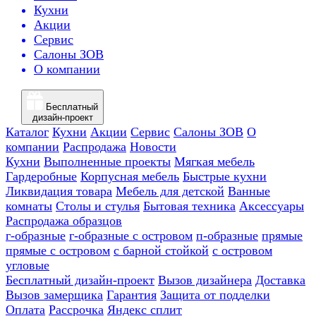
Кухни
Акции
Сервис
Салоны ЗОВ
О компании
Бесплатный
дизайн-проект
Каталог
Кухни
Акции
Сервис
Салоны ЗОВ
О
компании
Распродажа
Новости
Кухни
Выполненные проекты
Мягкая мебель
Гардеробные
Корпусная мебель
Быстрые кухни
Ликвидация товара
Мебель для детской
Ванные
комнаты
Столы и стулья
Бытовая техника
Аксессуары
Распродажа образцов
г-образные
г-образные с островом
п-образные
прямые
прямые с островом
с барной стойкой
с островом
угловые
Бесплатный дизайн-проект
Вызов дизайнера
Доставка
Вызов замерщика
Гарантия
Защита от подделки
Оплата
Рассрочка
Яндекс сплит