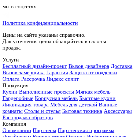
мы в соцсетях
Политика конфиденциальности
Цены на сайте указаны справочно.
Для уточнения цены обращайтесь в салоны
продаж.
Услуги
Бесплатный дизайн-проект
Вызов дизайнера
Доставка
Вызов замерщика
Гарантия
Защита от подделки
Оплата
Рассрочка
Яндекс сплит
Продукция
Кухни
Выполненные проекты
Мягкая мебель
Гардеробные
Корпусная мебель
Быстрые кухни
Ликвидация товара
Мебель для детской
Ванные
комнаты
Столы и стулья
Бытовая техника
Аксессуары
Распродажа образцов
Компания
О компании
Партнеры
Партнерская программа
Дизайнерам
Вопрос-ответ
Отзывы
Информация для