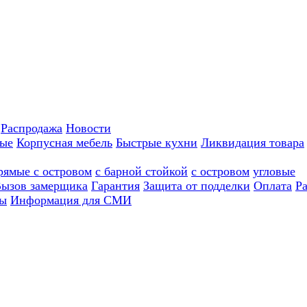
Распродажа
Новости
ные
Корпусная мебель
Быстрые кухни
Ликвидация товара
рямые с островом
с барной стойкой
с островом
угловые
ызов замерщика
Гарантия
Защита от подделки
Оплата
Р
ы
Информация для СМИ