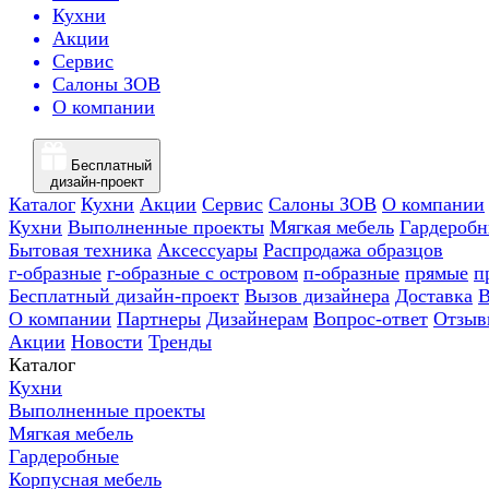
Кухни
Акции
Сервис
Салоны ЗОВ
О компании
Бесплатный
дизайн-проект
Каталог
Кухни
Акции
Сервис
Салоны ЗОВ
О компании
Кухни
Выполненные проекты
Мягкая мебель
Гардероб
Бытовая техника
Аксессуары
Распродажа образцов
г-образные
г-образные с островом
п-образные
прямые
п
Бесплатный дизайн-проект
Вызов дизайнера
Доставка
В
О компании
Партнеры
Дизайнерам
Вопрос-ответ
Отзыв
Акции
Новости
Тренды
Каталог
Кухни
Выполненные проекты
Мягкая мебель
Гардеробные
Корпусная мебель