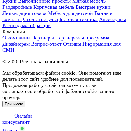
Кухни
Выполненные проекты
Мягкая мебель
Гардеробные
Корпусная мебель
Быстрые кухни
Ликвидация товара
Мебель для детской
Ванные
комнаты
Столы и стулья
Бытовая техника
Аксессуары
Распродажа образцов
Компания
О компании
Партнеры
Партнерская программа
Дизайнерам
Вопрос-ответ
Отзывы
Информация для
СМИ
©
2026
Все права защищены.
Мы обрабатываем файлы cookie. Они помогают нам
делать этот сайт удобнее для пользователей.
Продолжая работу с сайтом zov-vrn.ru, вы
соглашаетесь с обработкой файлов cookie вашего
браузера.
Принимаю
Онлайн
консультант
В сети