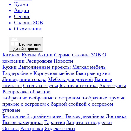
Кухни
Акции
Сервис
Салоны ЗОВ
О компании
Бесплатный
дизайн-проект
Каталог
Кухни
Акции
Сервис
Салоны ЗОВ
О
компании
Распродажа
Новости
Кухни
Выполненные проекты
Мягкая мебель
Гардеробные
Корпусная мебель
Быстрые кухни
Ликвидация товара
Мебель для детской
Ванные
комнаты
Столы и стулья
Бытовая техника
Аксессуары
Распродажа образцов
г-образные
г-образные с островом
п-образные
прямые
прямые с островом
с барной стойкой
с островом
угловые
Бесплатный дизайн-проект
Вызов дизайнера
Доставка
Вызов замерщика
Гарантия
Защита от подделки
Оплата
Рассрочка
Яндекс сплит