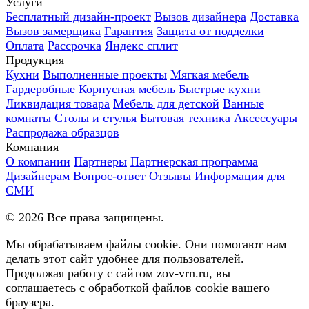
Услуги
Бесплатный дизайн-проект
Вызов дизайнера
Доставка
Вызов замерщика
Гарантия
Защита от подделки
Оплата
Рассрочка
Яндекс сплит
Продукция
Кухни
Выполненные проекты
Мягкая мебель
Гардеробные
Корпусная мебель
Быстрые кухни
Ликвидация товара
Мебель для детской
Ванные
комнаты
Столы и стулья
Бытовая техника
Аксессуары
Распродажа образцов
Компания
О компании
Партнеры
Партнерская программа
Дизайнерам
Вопрос-ответ
Отзывы
Информация для
СМИ
©
2026
Все права защищены.
Мы обрабатываем файлы cookie. Они помогают нам
делать этот сайт удобнее для пользователей.
Продолжая работу с сайтом zov-vrn.ru, вы
соглашаетесь с обработкой файлов cookie вашего
браузера.