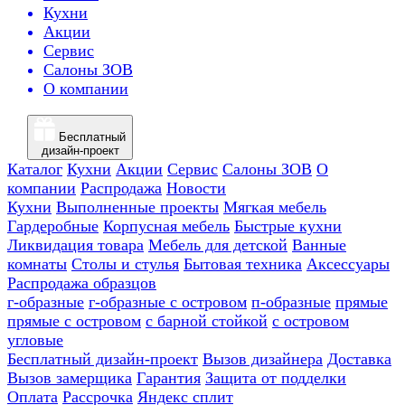
Кухни
Акции
Сервис
Салоны ЗОВ
О компании
Бесплатный
дизайн-проект
Каталог
Кухни
Акции
Сервис
Салоны ЗОВ
О
компании
Распродажа
Новости
Кухни
Выполненные проекты
Мягкая мебель
Гардеробные
Корпусная мебель
Быстрые кухни
Ликвидация товара
Мебель для детской
Ванные
комнаты
Столы и стулья
Бытовая техника
Аксессуары
Распродажа образцов
г-образные
г-образные с островом
п-образные
прямые
прямые с островом
с барной стойкой
с островом
угловые
Бесплатный дизайн-проект
Вызов дизайнера
Доставка
Вызов замерщика
Гарантия
Защита от подделки
Оплата
Рассрочка
Яндекс сплит