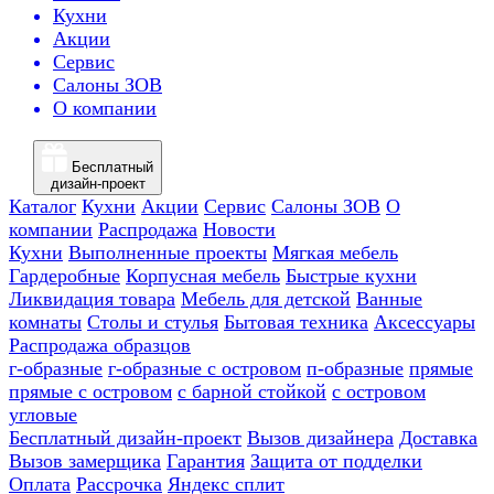
Кухни
Акции
Сервис
Салоны ЗОВ
О компании
Бесплатный
дизайн-проект
Каталог
Кухни
Акции
Сервис
Салоны ЗОВ
О
компании
Распродажа
Новости
Кухни
Выполненные проекты
Мягкая мебель
Гардеробные
Корпусная мебель
Быстрые кухни
Ликвидация товара
Мебель для детской
Ванные
комнаты
Столы и стулья
Бытовая техника
Аксессуары
Распродажа образцов
г-образные
г-образные с островом
п-образные
прямые
прямые с островом
с барной стойкой
с островом
угловые
Бесплатный дизайн-проект
Вызов дизайнера
Доставка
Вызов замерщика
Гарантия
Защита от подделки
Оплата
Рассрочка
Яндекс сплит