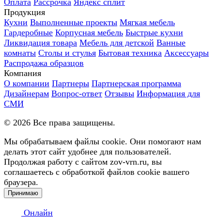
Оплата
Рассрочка
Яндекс сплит
Продукция
Кухни
Выполненные проекты
Мягкая мебель
Гардеробные
Корпусная мебель
Быстрые кухни
Ликвидация товара
Мебель для детской
Ванные
комнаты
Столы и стулья
Бытовая техника
Аксессуары
Распродажа образцов
Компания
О компании
Партнеры
Партнерская программа
Дизайнерам
Вопрос-ответ
Отзывы
Информация для
СМИ
©
2026
Все права защищены.
Мы обрабатываем файлы cookie. Они помогают нам
делать этот сайт удобнее для пользователей.
Продолжая работу с сайтом zov-vrn.ru, вы
соглашаетесь с обработкой файлов cookie вашего
браузера.
Принимаю
Онлайн