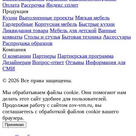
Оплата
Рассрочка
Яндекс сплит
Продукция
Кухни
Выполненные проекты
Мягкая мебель
Гардеробные
Корпусная мебель
Быстрые кухни
Ликвидация товара
Мебель для детской
Ванные
комнаты
Столы и стулья
Бытовая техника
Аксессуары
Распродажа образцов
Компания
О компании
Партнеры
Партнерская программа
Дизайнерам
Вопрос-ответ
Отзывы
Информация для
СМИ
©
2026
Все права защищены.
Мы обрабатываем файлы cookie. Они помогают нам
делать этот сайт удобнее для пользователей.
Продолжая работу с сайтом zov-vrn.ru, вы
соглашаетесь с обработкой файлов cookie вашего
браузера.
Принимаю