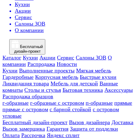
Кухни
Акции
Сервис
Салоны ЗОВ
О компании
Бесплатный
дизайн-проект
Каталог
Кухни
Акции
Сервис
Салоны ЗОВ
О
компании
Распродажа
Новости
Кухни
Выполненные проекты
Мягкая мебель
Гардеробные
Корпусная мебель
Быстрые кухни
Ликвидация товара
Мебель для детской
Ванные
комнаты
Столы и стулья
Бытовая техника
Аксессуары
Распродажа образцов
г-образные
г-образные с островом
п-образные
прямые
прямые с островом
с барной стойкой
с островом
угловые
Бесплатный дизайн-проект
Вызов дизайнера
Доставка
Вызов замерщика
Гарантия
Защита от подделки
Оплата
Рассрочка
Яндекс сплит