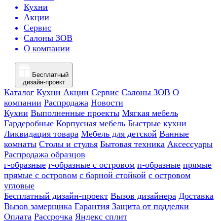
Кухни
Акции
Сервис
Салоны ЗОВ
О компании
Бесплатный
дизайн-проект
Каталог
Кухни
Акции
Сервис
Салоны ЗОВ
О
компании
Распродажа
Новости
Кухни
Выполненные проекты
Мягкая мебель
Гардеробные
Корпусная мебель
Быстрые кухни
Ликвидация товара
Мебель для детской
Ванные
комнаты
Столы и стулья
Бытовая техника
Аксессуары
Распродажа образцов
г-образные
г-образные с островом
п-образные
прямые
прямые с островом
с барной стойкой
с островом
угловые
Бесплатный дизайн-проект
Вызов дизайнера
Доставка
Вызов замерщика
Гарантия
Защита от подделки
Оплата
Рассрочка
Яндекс сплит