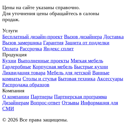
Цены на сайте указаны справочно.
Для уточнения цены обращайтесь в салоны
продаж.
Услуги
Бесплатный дизайн-проект
Вызов дизайнера
Доставка
Вызов замерщика
Гарантия
Защита от подделки
Оплата
Рассрочка
Яндекс сплит
Продукция
Кухни
Выполненные проекты
Мягкая мебель
Гардеробные
Корпусная мебель
Быстрые кухни
Ликвидация товара
Мебель для детской
Ванные
комнаты
Столы и стулья
Бытовая техника
Аксессуары
Распродажа образцов
Компания
О компании
Партнеры
Партнерская программа
Дизайнерам
Вопрос-ответ
Отзывы
Информация для
СМИ
©
2026
Все права защищены.