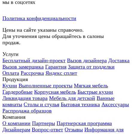
мы в соцсетях
Политика конфиденциальности
Цены на сайте указаны справочно.
Для уточнения цены обращайтесь в салоны
продаж.
Услуги
Бесплатный дизайн-проект
Вызов дизайнера
Доставка
Вызов замерщика
Гарантия
Защита от подделки
Оплата
Рассрочка
Яндекс сплит
Продукция
Кухни
Выполненные проекты
Мягкая мебель
Гардеробные
Корпусная мебель
Быстрые кухни
Ликвидация товара
Мебель для детской
Ванные
комнаты
Столы и стулья
Бытовая техника
Аксессуары
Распродажа образцов
Компания
О компании
Партнеры
Партнерская программа
Дизайнерам
Вопрос-ответ
Отзывы
Информация для