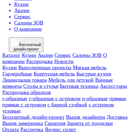
Кухни
Акции
Сервис
Салоны ЗОВ
О компании
Бесплатный
дизайн-проект
Каталог
Кухни
Акции
Сервис
Салоны ЗОВ
О
компании
Распродажа
Новости
Кухни
Выполненные проекты
Мягкая мебель
Гардеробные
Корпусная мебель
Быстрые кухни
Ликвидация товара
Мебель для детской
Ванные
комнаты
Столы и стулья
Бытовая техника
Аксессуары
Распродажа образцов
г-образные
г-образные с островом
п-образные
прямые
прямые с островом
с барной стойкой
с островом
угловые
Бесплатный дизайн-проект
Вызов дизайнера
Доставка
Вызов замерщика
Гарантия
Защита от подделки
Оплата
Рассрочка
Яндекс сплит